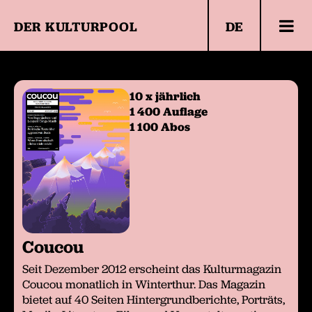
DER KULTURPOOL
DE
Verbreitungsgebiet
Angebote
10 x jährlich
Mediadaten
1 400 Auflage
1 100 Abos
Highlights
Coucou
Seit Dezember 2012 erscheint das Kulturmagazin
Coucou monatlich in Winterthur. Das Magazin
bietet auf 40 Seiten Hintergrundberichte, Porträts,